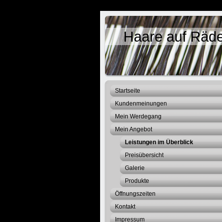
Haare auf Räd
Startseite
Kundenmeinungen
Mein Werdegang
Mein Angebot
Leistungen im Überblick
Preisübersicht
Galerie
Produkte
Öffnungszeiten
Kontakt
Impressum